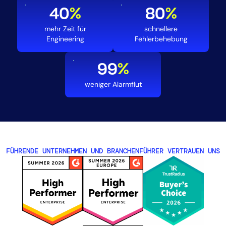
40
%
80
%
mehr Zeit für
schnellere
Engineering
Fehlerbehebung
99
%
weniger Alarmflut
FÜHRENDE UNTERNEHMEN UND BRANCHENFÜHRER VERTRAUEN UNS