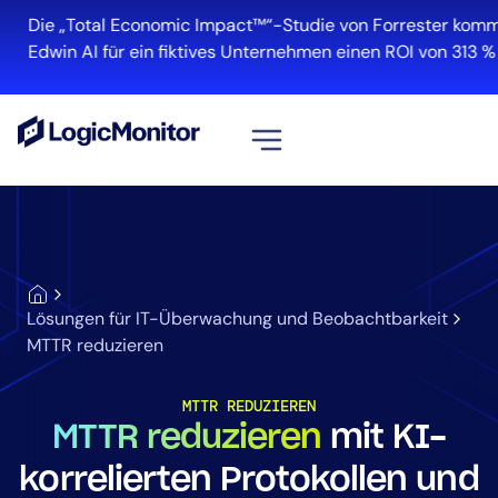
Die „Total Economic Impact™“-Studie von Forrester kommt
Edwin AI für ein fiktives Unternehmen einen ROI von 313 % er
Alle ansehen
Plattform
Infrastruktur
Cloud und Multi-Cloud
Lösungen für IT-Überwachung und Beobachtbarkeit
Log-Management
MTTR reduzieren
Edwin AI
MTTR REDUZIEREN
MTTR reduzieren
mit KI-
Lösung
korrelierten Protokollen und
Automatisierung