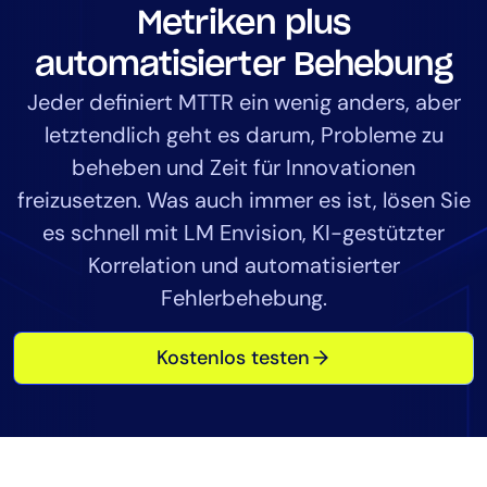
Metriken plus
Tool-Konsolidierung
MTTR reduzieren
automatisierter Behebung
Kostenoptimierung
Jeder definiert MTTR ein wenig anders, aber
letztendlich geht es darum, Probleme zu
beheben und Zeit für Innovationen
Branchen
freizusetzen. Was auch immer es ist, lösen Sie
Gesundheitswesen
es schnell mit LM Envision, KI-gestützter
Finanzdienstleistungen
Korrelation und automatisierter
Public Sector
Fehlerbehebung.
Managed Service Provider (MSP)
Kostenlos testen
Rolle
CIO
ITOps
CloudOps