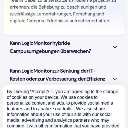
Teams dabei zu unterstützen, Probleme proaktiv zu
erkennen, die Behebung zu beschleunigen und
zuverlässige Lernerfahrungen, Forschung und
digitale Campus-Erlebnisse aufrechtzuerhalten.
Kann LogicMonitor hybride
Campusumgebungen überwachen?
Kann LogicMonitor zur Senkung der IT-
Kosten oder zur Verbesserung der Effizienz
beitragen?
By clicking “Accept All”, you are agreeing to the storage
of cookies on your device. We use cookies to
personalize content and ads, to provide social media
Ist Edwin AI sicher für den Einsatz in
features and to analyze our traffic. We also share
Bildungseinrichtungen?
information about your use of our site with our social
media, advertising and analytics partners who may
combine it with other information that you have provided