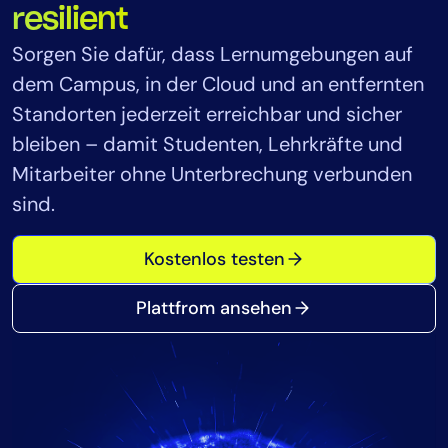
resilient
Tool-Konsolidierung
Sorgen Sie dafür, dass Lernumgebungen auf
MTTR reduzieren
dem Campus, in der Cloud und an entfernten
Kostenoptimierung
Standorten jederzeit erreichbar und sicher
bleiben – damit Studenten, Lehrkräfte und
Branchen
Mitarbeiter ohne Unterbrechung verbunden
Gesundheitswesen
sind.
Finanzdienstleistungen
Public Sector
Kostenlos testen
Managed Service Provider (MSP)
Plattfrom ansehen
Rolle
CIO
ITOps
CloudOps