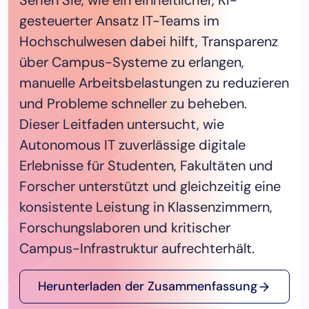
Sehen Sie, wie ein einheitlicher, KI-
und selbst bei höchster Nachfrage eine
gesteuerter Ansatz IT-Teams im
100%ige Verfügbarkeit über einen
Hochschulwesen dabei hilft, Transparenz
weitläufigen Campus mit 250 Gebäuden
über Campus-Systeme zu erlangen,
sicherzustellen.
manuelle Arbeitsbelastungen zu reduzieren
und Probleme schneller zu beheben.
Case Study lesen
Dieser Leitfaden untersucht, wie
Autonomous IT zuverlässige digitale
Erlebnisse für Studenten, Fakultäten und
Forscher unterstützt und gleichzeitig eine
konsistente Leistung in Klassenzimmern,
Forschungslaboren und kritischer
Campus-Infrastruktur aufrechterhält.
Herunterladen der Zusammenfassung