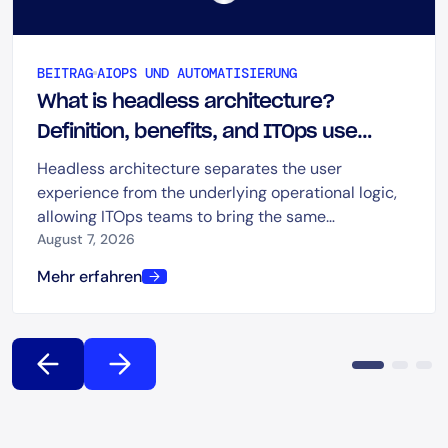
BEITRAG
AIOPS UND AUTOMATISIERUNG
What is headless architecture?
Definition, benefits, and ITOps use
cases
Headless architecture separates the user
experience from the underlying operational logic,
allowing ITOps teams to bring the same
capabilities into dashboards, chat, ITSM platforms,
August 7, 2026
automation tools, and AI-driven workflows.
Mehr erfahren