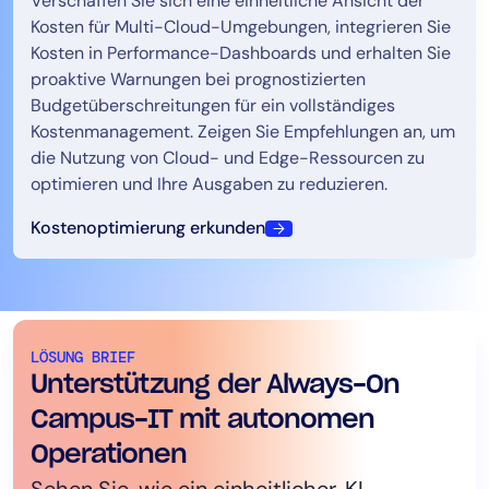
Verschaffen Sie sich eine einheitliche Ansicht der
Kosten für Multi-Cloud-Umgebungen, integrieren Sie
Kosten in Performance-Dashboards und erhalten Sie
proaktive Warnungen bei prognostizierten
Budgetüberschreitungen für ein vollständiges
Kostenmanagement. Zeigen Sie Empfehlungen an, um
die Nutzung von Cloud- und Edge-Ressourcen zu
optimieren und Ihre Ausgaben zu reduzieren.
Kostenoptimierung erkunden
CASE STUDY
LÖSUNG BRIEF
Louisiana State University
Unterstützung der Always-On
Erfahren Sie, wie das NOC-Team der LSU
Campus-IT mit autonomen
LM Envision nutzt, um Ausfälle
Operationen
vorherzusagen, Downtime zu reduzieren