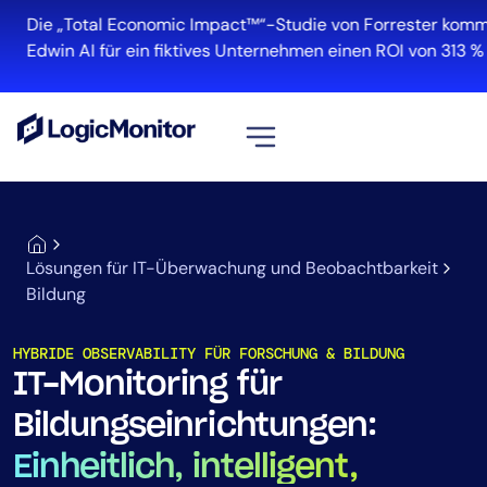
Die „Total Economic Impact™“-Studie von Forrester kommt z
Edwin AI für ein fiktives Unternehmen einen ROI von 313 % erz
Alle ansehen
Plattform
Lösungen für IT-Überwachung und Beobachtbarkeit
Infrastruktur
Bildung
Cloud und Multi-Cloud
Log-Management
HYBRIDE OBSERVABILITY FÜR FORSCHUNG & BILDUNG
Edwin AI
IT-Monitoring für
Bildungseinrichtungen:
Lösung
Einheitlich, intelligent,
Automatisierung