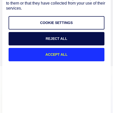
to them or that they have collected from your use of their
Kann LogicMonitor Forschungssysteme und
services.
High-Performance-Computing
unterstützen?
COOKIE SETTINGS
Mit welchen Compliance-Frameworks
REJECT ALL
unterstützt LogicMonitor?
ACCEPT ALL