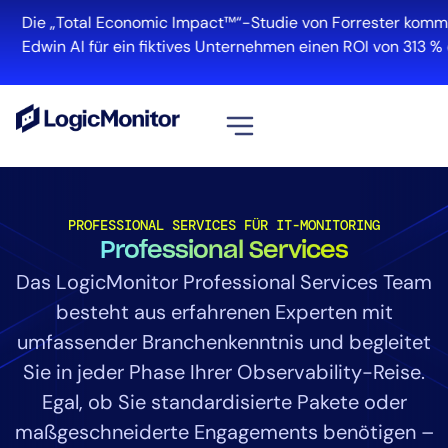
Die „Total Economic Impact™“-Studie von Forrester kommt 
Edwin AI für ein fiktives Unternehmen einen ROI von 313 % erz
Alle ansehen
Plattform
PROFESSIONAL SERVICES FÜR IT-MONITORING
Professional Services
Infrastruktur
Cloud und Multi-Cloud
Das LogicMonitor Professional Services Team
Log-Management
besteht aus erfahrenen Experten mit
Edwin AI
umfassender Branchenkenntnis und begleitet
Sie in jeder Phase Ihrer Observability-Reise.
Egal, ob Sie standardisierte Pakete oder
Lösung
maßgeschneiderte Engagements benötigen –
Automatisierung