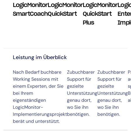
LogicMonitor
LogicMonitor
LogicMonitor
Logi
SmartCoach
QuickStart
QuickStart
Ente
Plus
Impl
Leistung im Überblick
Nach Bedarf buchbare
Zubuchbarer
Zubuchbarer
P
Working Sessions mit
Support für
Support für
a
einem Experten, der Sie
gezielte
gezielte
s
bei Ihrem
Unterstützung
Unterstützung
B
eigenständigen
genau dort,
genau dort,
a
LogicMonitor-
wo Sie ihn
wo Sie ihn
Implementierungsprojekt
benötigen.
benötigen.
berät und unterstützt.