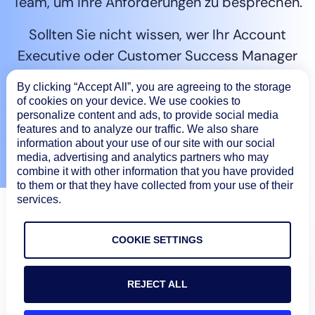
Team, um Ihre Anforderungen zu besprechen.
Sollten Sie nicht wissen, wer Ihr Account
Executive oder Customer Success Manager
ist, senden Sie bitte eine E-Mail an
By clicking “Accept All”, you are agreeing to the storage
sales@logicmonitor.com
.
of cookies on your device. We use cookies to
personalize content and ads, to provide social media
features and to analyze our traffic. We also share
Kontaktieren Sie unser Sales Team
information about your use of our site with our social
media, advertising and analytics partners who may
combine it with other information that you have provided
to them or that they have collected from your use of their
services.
COOKIE SETTINGS
REJECT ALL