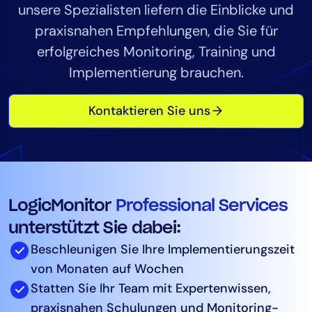
unsere Spezialisten liefern die Einblicke und
Tool-Konsolidierung
praxisnahen Empfehlungen, die Sie für
MTTR reduzieren
erfolgreiches Monitoring, Training und
Kostenoptimierung
Implementierung brauchen.
Kontaktieren Sie uns
Branchen
Gesundheitswesen
Finanzdienstleistungen
Public Sector
Managed Service Provider (MSP)
LogicMonitor
Professional Services
unterstützt Sie dabei:
Rolle
Beschleunigen Sie Ihre Implementierungszeit
CIO
von Monaten auf Wochen
Statten Sie Ihr Team mit Expertenwissen,
ITOps
praxisnahen Schulungen und Monitoring-
CloudOps