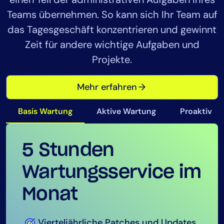
Teams übernehmen. So kann sich Ihr Team auf
das Tagesgeschäft konzentrieren und gewinnt
Zeit für andere wichtige Aufgaben und
Projekte.
Mehr erfahren
Basis Wartung
Aktive Wartung
Proaktiv
5 Stunden
15 Stunden
40 Stunden/Monat
Wartungsservice im
Wartungsservice im
Engagement
Monat
Monat
Vierteljährliche Patches und Updates
Vierteljährliche Patches und Updates