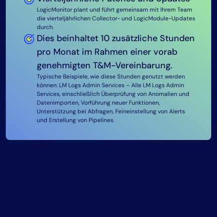
LogicMonitor plant und führt gemeinsam mit Ihrem Team
LogicMonitor plant und führt gemeinsam mit Ihrem Team
Vierteljährliche Patches und Updates
die vierteljährlichen Collector- und LogicModule-Updates
die vierteljährlichen Collector- und LogicModule-Updates
durch. Dabei werden vor der Bereitstellung Tests in einer
durch.
LogicMonitor plant und führt gemeinsam mit Ihrem Team
speziell vorgesehenen Sandbox-Umgebung durchgeführt.
Dies beinhaltet 10 zusätzliche Stunden
die vierteljährlichen Collector- und LogicModule-Updates
Monatliche Portal-Reviews
durch. Dabei werden vor der Bereitstellung Tests in einer
pro Monat im Rahmen einer vorab
speziell vorgesehenen Sandbox-Umgebung durchgeführt.
LogicMonitor richtet verschiedene Portal-Review-
genehmigten T&M-Vereinbarung.
Monatliche Portal-Reviews
Dashboards ein, um die Leistungsfähigkeit Ihres Portals
besser im Blick zu behalten. Gleichzeitig unterstützt
Typische Beispiele, wie diese Stunden genutzt werden
LogicMonitor richtet verschiedene Portal-Review-
LogicMonitor Ihr Team dabei,
können: LM Logs Admin Services – Alle LM Logs Admin
Dashboards ein, um die Leistungsfähigkeit Ihres Portals
Gerätekommunikationsprobleme zu lösen,
Services, einschließlich Überprüfung von Anomalien und
besser im Blick zu behalten. Gleichzeitig unterstützt
Alarmmeldungen zu optimieren und Benutzerkonten
Datenimporten, Vorführung neuer Funktionen,
LogicMonitor Ihr Team dabei,
sowie Rollen zu prüfen, um die Einhaltung bewährter
Unterstützung bei Abfragen, Feineinstellung von Alerts
Gerätekommunikationsprobleme zu lösen,
Sicherheitsstandards sicherzustellen.
und Erstellung von Pipelines.
Alarmmeldungen zu optimieren und Benutzerkonten
sowie Rollen zu prüfen, um die Einhaltung bewährter
Sicherheitsstandards sicherzustellen.