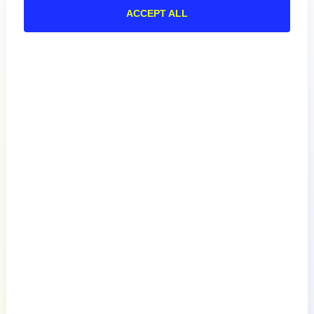
ACCEPT ALL
Produkt
Wie wir vergleichen
Über
Dokumentation
Ressourcen
Verbinden Sie