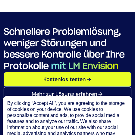
Schnellere Problemlösung,
weniger Störungen und
bessere Kontrolle über Ihre
Protokolle
mit LM Envision
Kostenlos testen
Mehr zur Lösung erfahren
By clicking “Accept All”, you are agreeing to the storage
of cookies on your device. We use cookies to
personalize content and ads, to provide social media
features and to analyze our traffic. We also share
information about your use of our site with our social
media, advertising and analytics partners who may