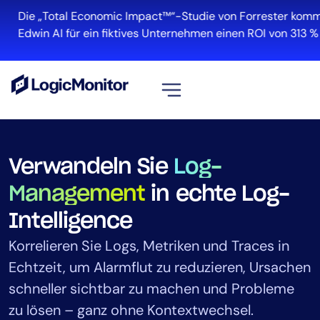
Die „Total Economic Impact™“-Studie von Forrester kommt z
Edwin AI für ein fiktives Unternehmen einen ROI von 313 % erzi
Alle ansehen
Plattform
Verwandeln Sie
Log-
Infrastruktur
Management
in echte Log-
Cloud und Multi-Cloud
Intelligence
Log-Management
Edwin AI
Korrelieren Sie Logs, Metriken und Traces in
Echtzeit, um Alarmflut zu reduzieren, Ursachen
schneller sichtbar zu machen und Probleme
Lösung
zu lösen – ganz ohne Kontextwechsel.
Automatisierung