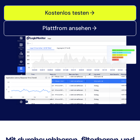
Tool-Konsolidierung
Kostenlos testen
MTTR reduzieren
Kostenoptimierung
Plattfrom ansehen
Branchen
Gesundheitswesen
Finanzdienstleistungen
Public Sector
Managed Service Provider (MSP)
Rolle
CIO
ITOps
CloudOps