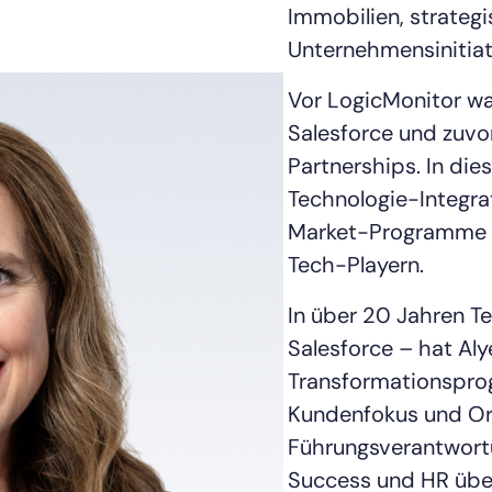
Immobilien, strateg
Unternehmensinitiat
Vor LogicMonitor war
Salesforce und zuvor
Partnerships. In die
Technologie-Integr
Market-Programme mi
Tech-Playern.
In über 20 Jahren T
Salesforce – hat Aly
Transformationspro
Kundenfokus und Org
Führungsverantwortu
Success und HR übe