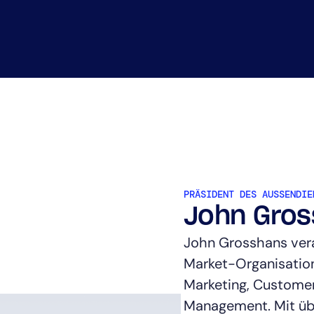
swesen
CIO
leistungen
ITOps
r
CloudOps
vice Provider (MSP)
AIOps
PRÄSIDENT DES AUSSENDIEN
John Gro
John Grosshans ver
Market-Organisation
Marketing, Customer
Management. Mit üb