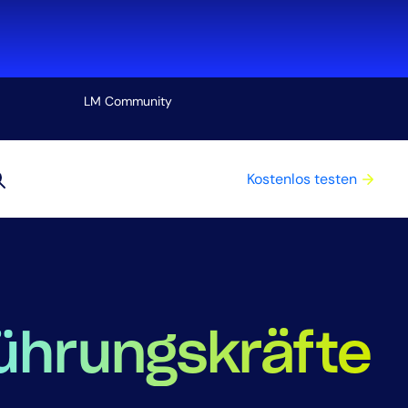
LM Community
Alle ansehen
Kostenlos testen
g
ührungskräfte