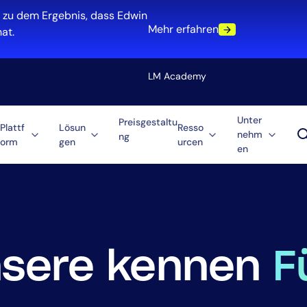
 zu dem Ergebnis, dass Edwin
Mehr erfahren
at.
LM Academy
Unter
Preisgestaltu
Plattf
Lösun
Resso
nehm
ng
orm
gen
urcen
en
Lösung
Automatisierung
ulti-Cloud
Tool-Konsolidierun
ment
MTTR reduzieren
Kostenoptimierung
nsere kennen
F
Rolle