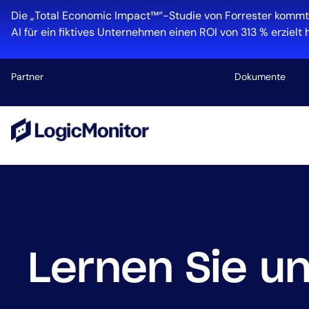
Die „Total Economic Impact™“-Studie von Forrester kommt
AI für ein fiktives Unternehmen einen ROI von 313 % erzielt h
Partner
Dokumente
Plattform
Infrastruktur
Cloud und M
Log-Manage
Edwin AI
Lernen Sie u
Branchen