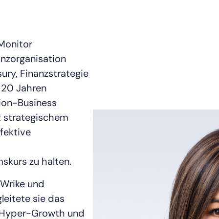
cMonitor
anzorganisation
ury, Finanzstrategie
14-tägiger Zugang zur
s 20 Jahren
vollständigen
LogicMonitor
tion-Business
Plattform
it strategischem
fektive
kurs zu halten.
 Wrike und
leitete sie das
 Hyper-Growth und