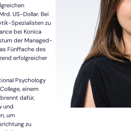
olgreichen
Mrd. US-Dollar. Bei
tik-Spezialisten zu
inance bei Konica
hstum der Managed-
as Fünffache des
end erfolgreicher
By signing up, you agree to the
MSA
,
Privacy Policy
,
Cookie Policy
This site is protected by reCAPTCHA.
tional Psychology
Start Your Trial
College, einem
 brennt dafür,
w und
en, um
srichtung zu