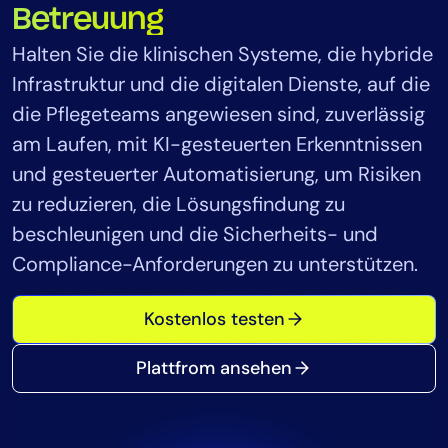
Betreuung
Tool-Konsolidierung
Halten Sie die klinischen Systeme, die hybride
MTTR reduzieren
Infrastruktur und die digitalen Dienste, auf die
Kostenoptimierung
die Pflegeteams angewiesen sind, zuverlässig
am Laufen, mit KI-gesteuerten Erkenntnissen
Branchen
und gesteuerter Automatisierung, um Risiken
Gesundheitswesen
zu reduzieren, die Lösungsfindung zu
Finanzdienstleistungen
beschleunigen und die Sicherheits- und
Public Sector
Compliance-Anforderungen zu unterstützen.
Managed Service Provider (MSP)
Kostenlos testen
Rolle
Plattfrom ansehen
CIO
ITOps
CloudOps