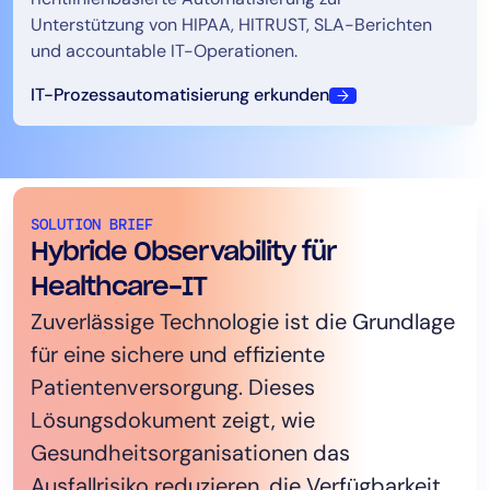
Unterstützung von HIPAA, HITRUST, SLA-Berichten
und accountable IT-Operationen.
IT-Prozessautomatisierung erkunden
WHITEPAPER
SOLUTION BRIEF
Fortschrittliche
Hybride Observability für
Patientenversorgung durch
Healthcare-IT
Zuverlässige Technologie ist die Grundlage
widerstandsfähige IT: Ein
für eine sichere und effiziente
Leitfaden für Führungskräfte im
Patientenversorgung. Dieses
Gesundheitswesen
Lösungsdokument zeigt, wie
IT-Führungskräfte im Gesundheitswesen
Gesundheitsorganisationen das
werden gebeten, komplexere Systeme,
Ausfallrisiko reduzieren, die Verfügbarkeit