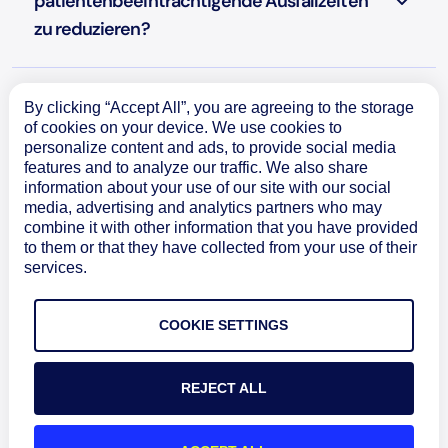
patientenbeeinträchtigende Ausfallzeiten
zu reduzieren?
Wie unterstützt Edwin AI autonomes IT-
By clicking “Accept All”, you are agreeing to the storage
Management im Gesundheitswesen?
of cookies on your device. We use cookies to
personalize content and ads, to provide social media
features and to analyze our traffic. We also share
information about your use of our site with our social
Wie verbessert LogicMonitor die digitalen
media, advertising and analytics partners who may
Erfahrungen für Patienten und Kliniker?
combine it with other information that you have provided
to them or that they have collected from your use of their
services.
Wie unterstützt LogicMonitor die Einhaltung
von Vorschriften im Gesundheitswesen und
COOKIE SETTINGS
die Auditbereitschaft?
REJECT ALL
Kann LogicMonitor hybride, Cloud-, Edge-
und Care-Site-Umgebungen überwachen?