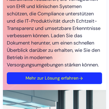
stärker vernetzte Pflegeerlebnisse und
von EHR und klinischen Systemen
höhere Erwartungen an die Verfügbarkeit
schützen, die Compliance unterstützen
mit bereits überlasteten Teams zu
und die IT-Produktivität durch Echtzeit-
unterstützen. Dieser Leitfaden zeigt CIOs,
Transparenz und umsetzbare Erkenntnisse
CTOs und IT-Teams, wie sie von reaktivem
verbessern können. Laden Sie das
Krisenmanagement zu resilienteren,
Dokument herunter, um einen schnellen
proaktiveren Abläufen über elektronische
Überblick darüber zu erhalten, wie Sie den
Patientenakten (ePA), hybride
Betrieb in modernen
Infrastrukturen, vernetzte Geräte und
Versorgungsumgebungen stärken können.
digitale Pflegeerlebnisse gelangen.
Erfahren Sie, wie vereinheitlichte
Mehr zur Lösung erfahren
Transparenz, gesteuerte Automatisierung
und KI-gestützte Erkenntnisse dazu
beitragen können, Risiken zu reduzieren,
die Compliance zu stärken und die