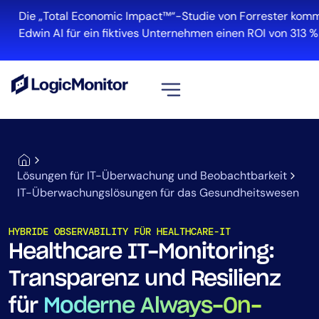
Die „Total Economic Impact™“-Studie von Forrester kommt 
Edwin AI für ein fiktives Unternehmen einen ROI von 313 % erz
Alle ansehen
Plattform
Lösungen für IT-Überwachung und Beobachtbarkeit
Infrastruktur
IT-Überwachungslösungen für das Gesundheitswesen
Cloud und Multi-Cloud
Log-Management
HYBRIDE OBSERVABILITY FÜR HEALTHCARE-IT
Edwin AI
Healthcare IT-Monitoring:
Transparenz und Resilienz
Lösung
für
Moderne Always-On-
Automatisierung