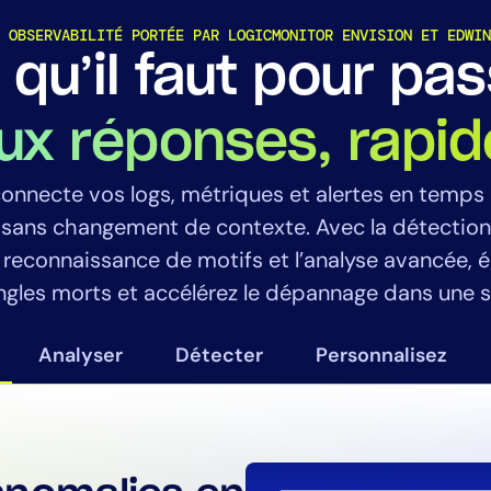
 OBSERVABILITÉ PORTÉE PAR LOGICMONITOR ENVISION ET EDWIN
 qu’il faut pour pa
aux réponses, rapi
Ce que cela signifie pour
onnecte vos logs, métriques et alertes en temps r
LogicMonitor
plateforme
, sans changement de contexte. Avec la détectio
 reconnaissance de motifs et l’analyse avancée, él
ngles morts et accélérez le dépannage dans une s
Analyser
Détecter
Personnalisez