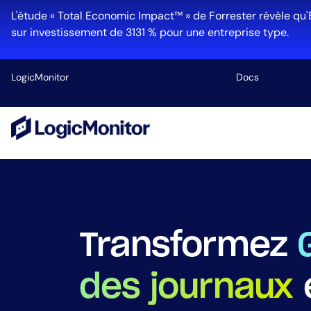
L'étude « Total Economic Impact™ » de Forrester révèle qu'
sur investissement de 3131 % pour une entreprise type.
LogicMonitor
Docs
Plateforme
Infrastructu
Cloud et Mul
Gestion des
Edwin AI
Transformez
des journaux
Industrie