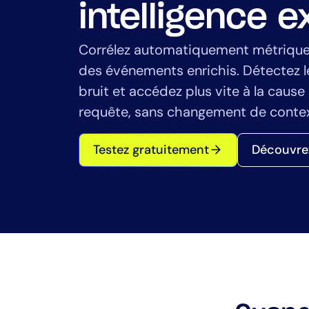
Santé
intelligence e
Services fin
Secteur publ
Corrélez automatiquement métriques
Services gér
des événements enrichis. Détectez le
bruit et accédez plus vite à la cause
requête, sans changement de contex
Testez gratuitement
Découvrez