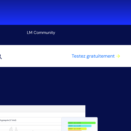
LM Community
Voir tout
Testez gratuitement
utils
oûts