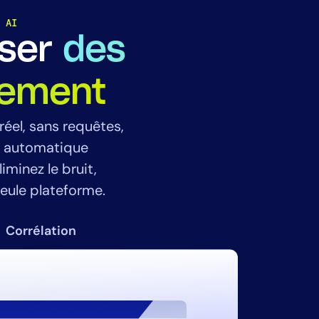
 AI
sser
des
dement
éel, sans requêtes,
n automatique
iminez le bruit,
eule plateforme.
Corrélation