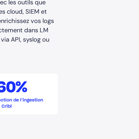
c les outils que
ces cloud, SIEM et
enrichissez vos logs
rectement dans LM
via API, syslog ou
60%
ction de l’ingestion
 Cribl