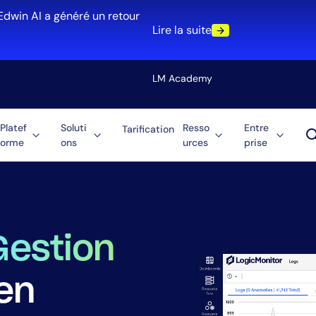
Edwin AI a généré un retour
Lire la suite
LM Academy
Platef
Soluti
Resso
Entre
Tarification
orme
ons
urces
prise
Solution
re
Automatisation
ti-Cloud
Consolidation des o
 journaux
Réduction du MTTR
Optimisation des c
Gestion
en
Rôle