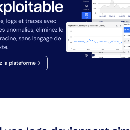
Directeur informat
xploitable
anciers
prédictives
ic
CloudOps
, logs et traces avec
és
AIOps
s anomalies, éliminez le
 racine, sans langage de
te.
 la plateforme