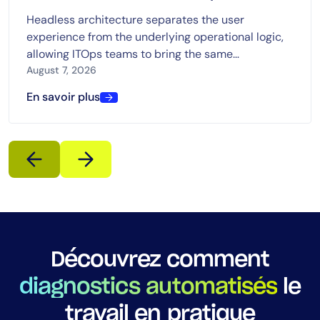
cases
Headless architecture separates the user
experience from the underlying operational logic,
allowing ITOps teams to bring the same
capabilities into dashboards, chat, ITSM platforms,
August 7, 2026
automation tools, and AI-driven workflows.
En savoir plus
Découvrez comment
diagnostics automatisés
le
travail en pratique