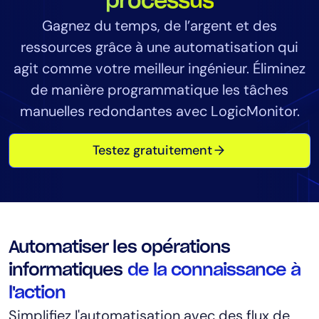
processus
Consolidation des outils
Gagnez du temps, de l’argent et des
Réduction du MTTR
ressources grâce à une automatisation qui
Optimisation des coûts
agit comme votre meilleur ingénieur. Éliminez
de manière programmatique les tâches
manuelles redondantes avec LogicMonitor.
Industrie
Santé
Testez gratuitement
Services financiers
Secteur public
Services managés
Automatiser les opérations
Rôle
informatiques
de la connaissance à
Directeur informatique
l'action
prédictives
Simplifiez l'automatisation avec des flux de
CloudOps