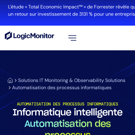
L'étude « Total Economic Impact™ » de Forrester révèle qu
un retour sur investissement de 3131 % pour une entreprise
Voir tout
Plateforme
Infrastructure
Solutions IT Monitoring & Observability Solutions
Cloud et Multi-Cloud
Automatisation des processus informatiques
Gestion des journaux
Edwin AI
AUTOMATISATION DES PROCESSUS INFORMATIQUES
Informatique intelligente
Automatisation des
Solution
Automatisation