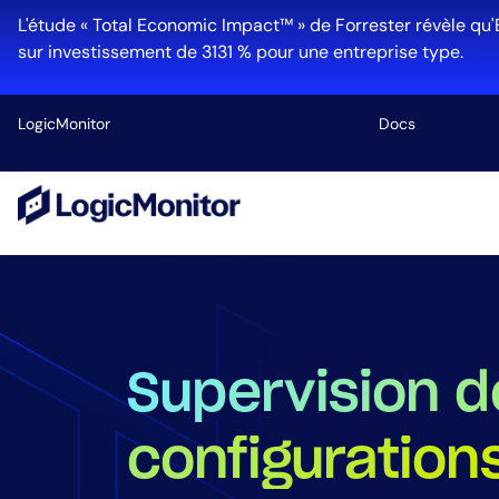
L'étude « Total Economic Impact™ » de Forrester révèle qu'
sur investissement de 3131 % pour une entreprise type.
LogicMonitor
Docs
Plateforme
Infrastructu
Cloud et Mul
Gestion des
Edwin AI
Supervision d
configuration
Industrie