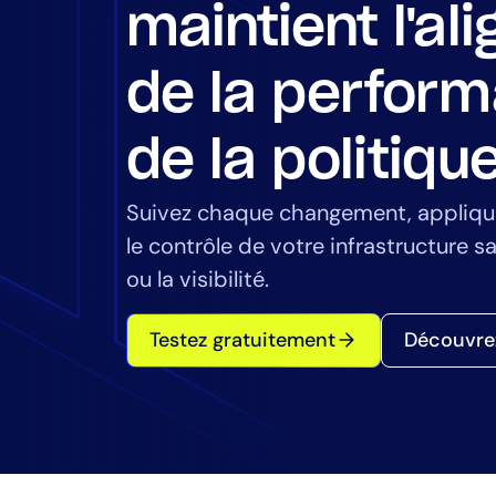
Santé
maintient l'a
Services fin
Secteur publ
de la perform
Services ma
de la politiqu
Suivez chaque changement, appliqu
le contrôle de votre infrastructure sa
ou la visibilité.
Testez gratuitement
Découvrez