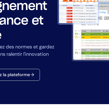
Directeur informat
lignement
anciers
prédictives
ic
CloudOps
ance et
nagés
AIOps
e
ez des normes et gardez
ns ralentir l'innovation
 la plateforme