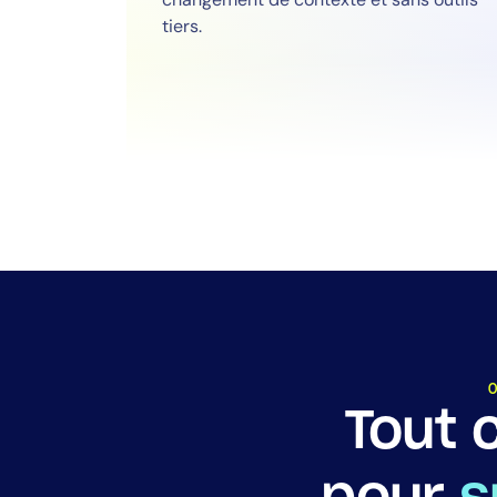
tiers.
O
Tout 