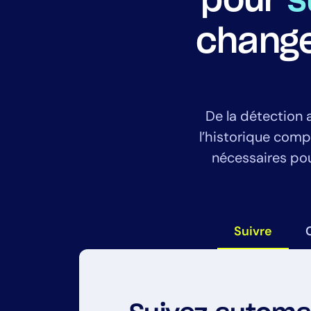
pour
s
change
De la détection 
l’historique compl
nécessaires pour
Suivre