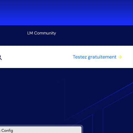
LM Community
Voir tout
Testez gratuitement
utils
oûts