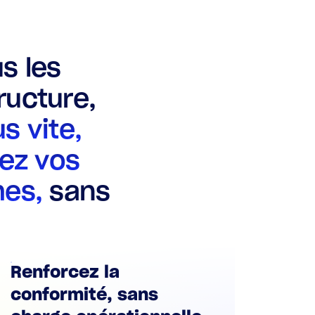
s les
ructure,
s vite,
nez vos
mes,
sans
Renforcez la
conformité, sans