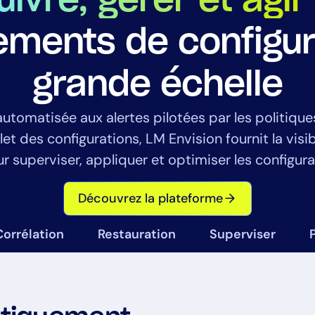
uivre, gérer et agir
ments de configur
grande échelle
automatisée aux alertes pilotées par les politique
By signing up, you agree to the
MSA
,
Privacy Policy
,
Cookie Policy
et des configurations, LM Envision fournit la visibi
This site is protected by reCAPTCHA.
 superviser, appliquer et optimiser les configurat
Start Your Trial
Découvrez la plateforme
Corrélation
Restauration
Superviser