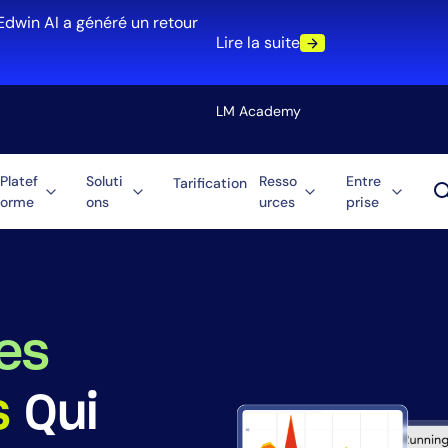
Edwin AI a généré un retour
Lire la suite
LM Academy
Platef
Soluti
Resso
Entre
Tarification
orme
ons
urces
prise
Solution
re
Automatisation
ti-Cloud
Consolidation des o
 journaux
Réduction du MTTR
Optimisation des c
es
s
Qui
Rôle