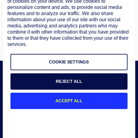
of cookies on your device. We use cookies to
performance robuste et réactive.
personalize content and ads, to provide social media
features and to analyze our traffic. We also share
information about your use of our site with our social
Comment Edwin IA aide-t-il les équipes
media, advertising and analytics partners who may
combine it with other information that you have provided
d'applications ?
to them or that they have collected from your use of their
services.
COOKIE SETTINGS
Transformez chaque donnée
REJECT ALL
de télémétrie en action
avec
ACCEPT ALL
LM Envision
Testez gratuitement
Consulter le Brief Solution