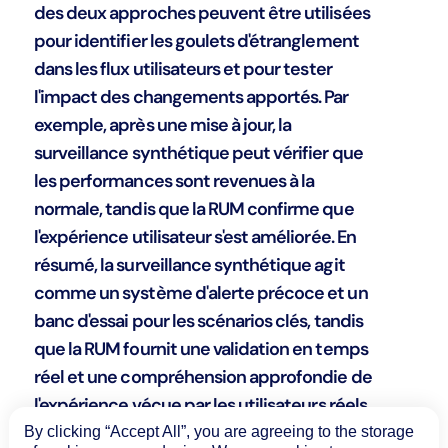
des deux approches peuvent être utilisées
pour identifier les goulets d'étranglement
dans les flux utilisateurs et pour tester
l'impact des changements apportés. Par
exemple, après une mise à jour, la
surveillance synthétique peut vérifier que
les performances sont revenues à la
normale, tandis que la RUM confirme que
l'expérience utilisateur s'est améliorée. En
résumé, la surveillance synthétique agit
comme un système d'alerte précoce et un
banc d'essai pour les scénarios clés, tandis
que la RUM fournit une validation en temps
réel et une compréhension approfondie de
l'expérience vécue par les utilisateurs réels.
Ensemble, elles offrent une stratégie de
By clicking “Accept All”, you are agreeing to the storage