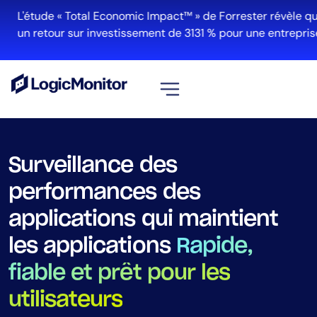
L'étude « Total Economic Impact™ » de Forrester révèle qu'E
un retour sur investissement de 3131 % pour une entreprise 
Voir tout
Plateforme
Surveillance des
Infrastructure
performances des
Cloud et Multi-Cloud
applications qui maintient
Gestion des journaux
Edwin AI
les applications
Rapide,
fiable et prêt pour les
Solution
utilisateurs
Automatisation