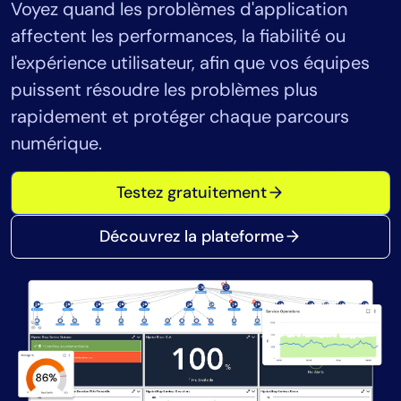
Voyez quand les problèmes d'application
Consolidation des outils
affectent les performances, la fiabilité ou
Réduction du MTTR
l'expérience utilisateur, afin que vos équipes
Optimisation des coûts
puissent résoudre les problèmes plus
rapidement et protéger chaque parcours
numérique.
Industrie
Santé
Testez gratuitement
Services financiers
Secteur public
Découvrez la plateforme
Services gérés
Rôle
Directeur informatique
prédictives
CloudOps