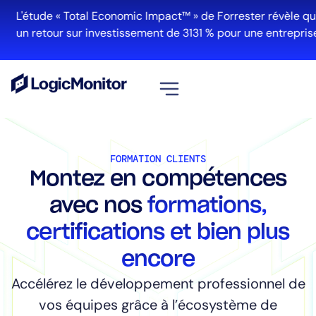
L'étude « Total Economic Impact™ » de Forrester révèle qu'
un retour sur investissement de 3131 % pour une entreprise 
Voir tout
Plateforme
FORMATION CLIENTS
Montez en compétences
Infrastructure
Cloud et Multi-Cloud
avec nos
formations,
Gestion des journaux
certifications et bien plus
Edwin AI
encore
Accélérez le développement professionnel de
Solution
vos équipes grâce à l’écosystème de
Automatisation