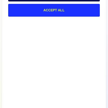
ACCEPT ALL
Produit
Comment nous nous
comparons
A propos de
Documentation
Ressources
Connecter