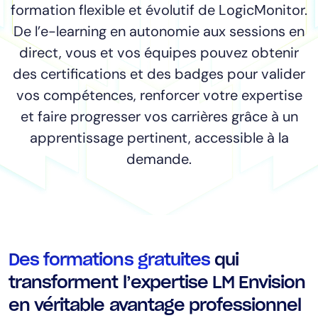
formation flexible et évolutif de LogicMonitor.
Consolidation des outils
De l’e-learning en autonomie aux sessions en
Réduction du MTTR
direct, vous et vos équipes pouvez obtenir
Optimisation des coûts
des certifications et des badges pour valider
vos compétences, renforcer votre expertise
Industrie
et faire progresser vos carrières grâce à un
Santé
apprentissage pertinent, accessible à la
Services financiers
demande.
Secteur public
Services gérés
Rôle
Des formations gratuites
qui
Directeur informatique
transforment l’expertise LM Envision
prédictives
en véritable avantage professionnel
CloudOps