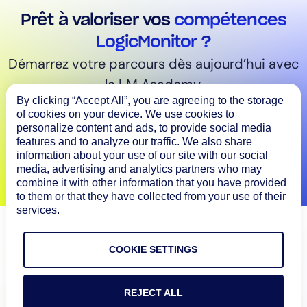
Prêt à valoriser vos
compétences
LogicMonitor ?
Démarrez votre parcours dès aujourd’hui avec
la LM Academy.
By clicking “Accept All”, you are agreeing to the storage
of cookies on your device. We use cookies to
LM Academy pour les clients
personalize content and ads, to provide social media
features and to analyze our traffic. We also share
LM Academy pour les partenaires
information about your use of our site with our social
media, advertising and analytics partners who may
combine it with other information that you have provided
to them or that they have collected from your use of their
services.
COOKIE SETTINGS
REJECT ALL