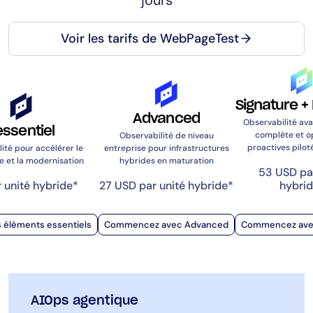
AIOps
Voir les tarifs de WebPageTest
Signature +
Advanced
Observabilité ava
essentiel
complète et o
Observabilité de niveau
proactives piloté
ité pour accélérer le
entreprise pour infrastructures
 et la modernisation
hybrides en maturation
53 USD par
r unité hybride*
27 USD par unité hybride*
hybri
s éléments essentiels
Commencez avec Advanced
Commencez avec
AIOps agentique