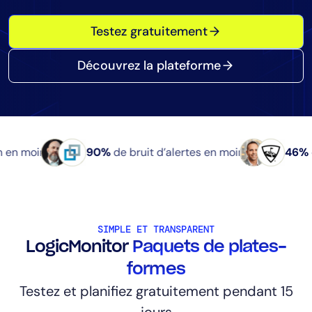
Consolidation des outils
Testez gratuitement
Réduction du MTTR
Optimisation des coûts
Découvrez la plateforme
Industrie
Santé
n moins
90%
de bruit d’alertes en moins
46%
de 
Services financiers
Secteur public
Services gérés
SIMPLE ET TRANSPARENT
LogicMonitor
Paquets de plates-
Rôle
Directeur informatique
formes
prédictives
Testez et planifiez gratuitement pendant 15
CloudOps
jours