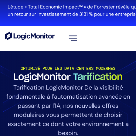
L'étude « Total Economic Impact™ » de Forrester révèle qu'
un retour sur investissement de 3131 % pour une entreprise 
Voir tout
Plateforme
OPTIMISÉ POUR LES DATA CENTERS MODERNES
LogicMonitor
Tarification
Infrastructure
Cloud et Multi-Cloud
Tarification LogicMonitor De la visibilité
Gestion des journaux
fondamentale à l’automatisation avancée en
Edwin AI
passant par l’IA, nos nouvelles offres
modulaires vous permettent de choisir
exactement ce dont votre environnement a
Solution
besoin.
Automatisation