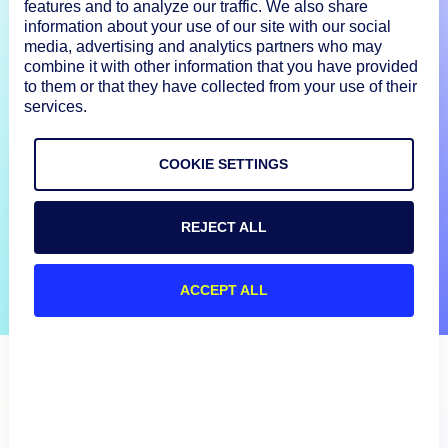
Testez gratuitement
features and to analyze our traffic. We also share
information about your use of our site with our social
media, advertising and analytics partners who may
Démo à la demande
combine it with other information that you have provided
to them or that they have collected from your use of their
services.
COOKIE SETTINGS
REJECT ALL
ACCEPT ALL