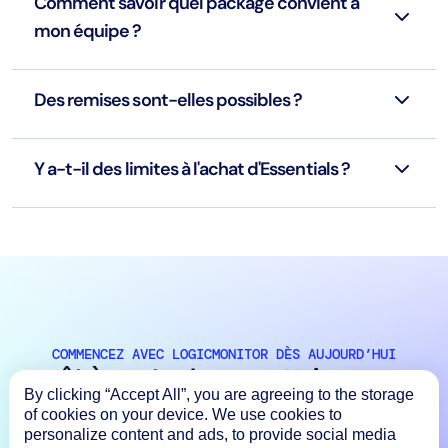
Comment savoir quel package convient à
mon équipe ?
Des remises sont-elles possibles ?
Y a-t-il des limites à l'achat d'Essentials ?
COMMENCEZ AVEC LOGICMONITOR DÈS AUJOURD’HUI
Prêt à sauter le pas ? Voir ce que
By clicking “Accept All”, you are agreeing to the storage
LogicMonitor
peut faire pour vous
of cookies on your device. We use cookies to
personalize content and ads, to provide social media