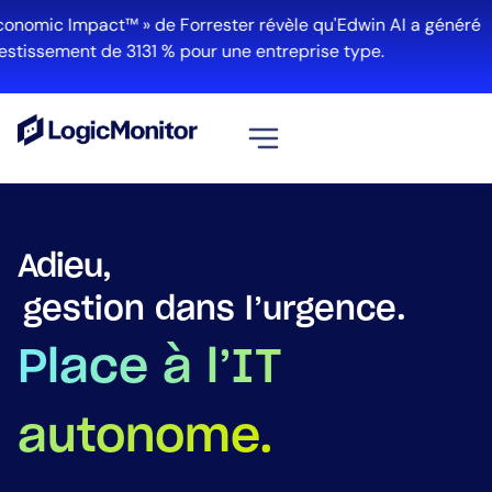
mic Impact™ » de Forrester révèle qu'Edwin AI a généré
Lire 
ssement de 3131 % pour une entreprise type.
Voir tout
Plateforme
Adieu,
Infrastructure
angles morts.
Cloud et Multi-Cloud
Gestion des journaux
Place à l’IT
Edwin AI
autonome.
Solution
Automatisation