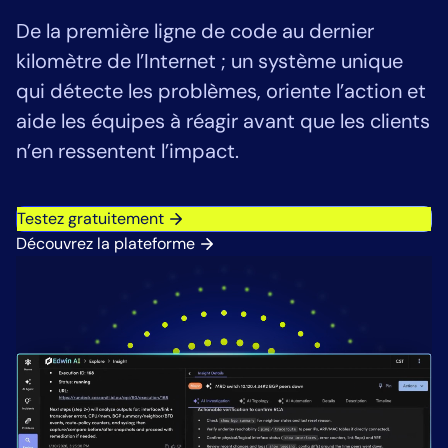
Consolidation des outils
De la première ligne de code au dernier
Réduction du MTTR
kilomètre de l’Internet ; un système unique
Optimisation des coûts
qui détecte les problèmes, oriente l’action et
aide les équipes à réagir avant que les clients
n’en ressentent l’impact.
Industrie
Santé
Testez gratuitement
Services financiers
Découvrez la plateforme
Secteur public
Services gérés
Rôle
Directeur informatique
prédictives
CloudOps