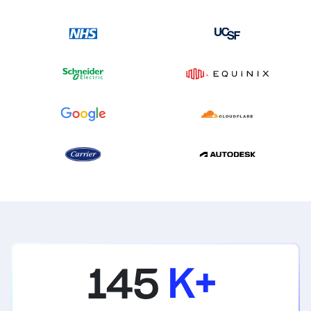
145
K+