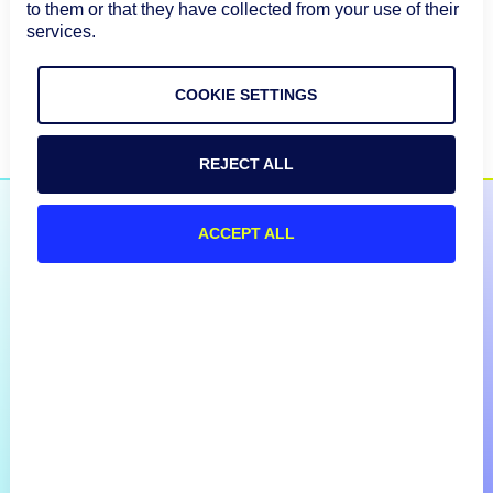
to them or that they have collected from your use of their
services.
COOKIE SETTINGS
REJECT ALL
ACCEPT ALL
Il est temps
de sortir
de l’IT réactif
Découvrez comment LogicMonitor aide les
entreprises à unifier visibilité, intelligence et
action dans un système pensé pour l’IT
autonome.