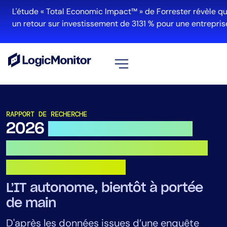
Aller
L'étude « Total Economic Impact™ » de Forrester révèle qu'
au
un retour sur investissement de 3131 % pour une entreprise 
contenu
Voir tout
Plateforme
RAPPORT DE RECHERCHE
2026
Observabilité et IA :
Infrastructure
Cloud et Multi-Cloud
perspectives 2026 pour les
Gestion des journaux
responsables IT
Edwin AI
L’IT autonome, bientôt à portée
de main
Solution
D'après les données issues d’une enquête
Automatisation