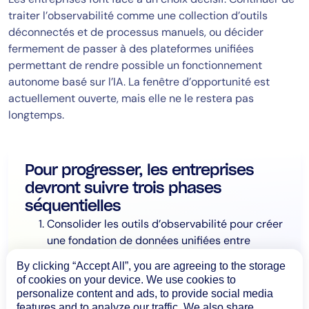
traiter l’observabilité comme une collection d’outils
déconnectés et de processus manuels, ou décider
fermement de passer à des plateformes unifiées
permettant de rendre possible un fonctionnement
autonome basé sur l’IA. La fenêtre d’opportunité est
actuellement ouverte, mais elle ne le restera pas
longtemps.
Pour progresser, les entreprises
devront suivre trois phases
séquentielles
Consolider les outils d’observabilité pour créer
une fondation de données unifiées entre
l’infrastructure, les applications et l’expérience
By clicking “Accept All”, you are agreeing to the storage
utilisateur.
of cookies on your device. We use cookies to
Étendre la visibilité à la couche Internet : point
personalize content and ads, to provide social media
de rencontre des applications, des API et de
features and to analyze our traffic. We also share