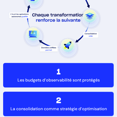
1
Les budgets d’observabilité sont protégés
2
La consolidation comme stratégie d’optimisation