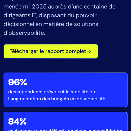
menée mi‑2025 auprès d’une centaine de
Consolidation des outils
dirigeants IT, disposant du pouvoir
Réduction du MTTR
décisionnel en matière de solutions
Optimisation des coûts
d’observabilité.
Industrie
Télécharger le rapport complet
Santé
Services financiers
Secteur public
Services managés
96%
des répondants prévoient la stabilité ou
l’augmentation des budgets en observabilité
Rôle
Directeur informatique
84%
prédictives
CloudOps
envisagent ou ont déjà mis en place la consolidation